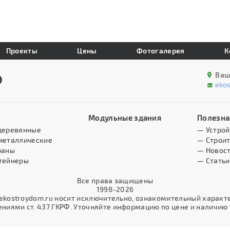
Проекты
Цены
Фотогалерея
К
Ваш
eko
Модульные здания
Полезна
деревянные
— Устрой
металлические
— Строит
раны
— Новос
тейнеры
— Статьи
Все права защищены
1998-2026
kostroydom.ru носит исключительно, ознакомительный характер
иями ст. 437 ГКРФ. Уточняйте информацию по цене и наличию т