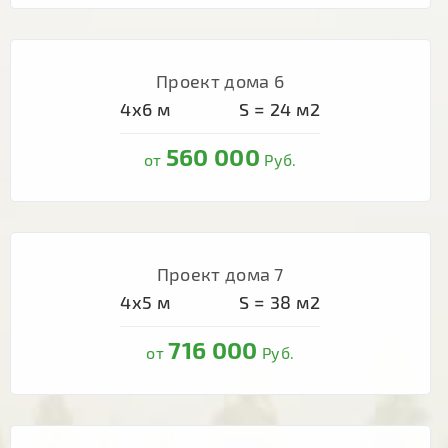
Проект дома 6
4х6
м
S =
24
м2
560 000
от
Руб.
Проект дома 7
4х5
м
S =
38
м2
716 000
от
Руб.