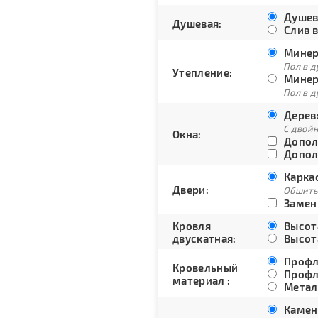
Душев
Душевая:
Слив в
Минера
Пол в д
Утепление:
Минера
Пол в д
Дерев
С двой
Окна:
Допол
Допол
Каркас
Двери:
Обшиты
Замени
Кровля
Высота
двускатная:
Высота
Профл
Кровельный
Профл
материал :
Метал
Каменк