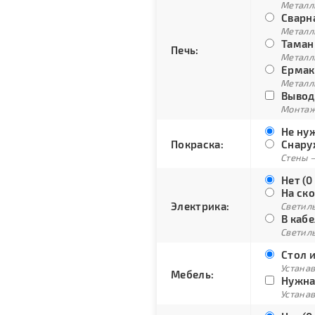
Металли
Сварна
Металли
Тамань
Печь:
Металли
Ермак 
Металли
Вывод 
Монтаж
Не нуж
Покраска:
Снару
Стены –
Нет (0
На ско
Электрика:
Светиль
В кабе
Светиль
Стол и
Устана
Мебель:
Нужна
Устана