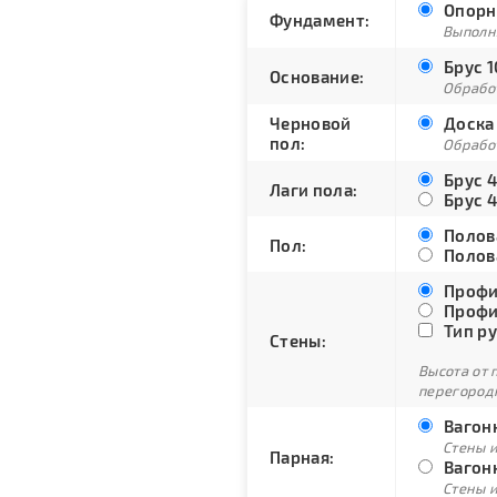
Опорн
Фундамент:
Выполн
Брус 1
Основание:
Обрабо
Черновой
Доска 
пол:
Обрабо
Брус 4
Лаги пола:
Брус 4
Полова
Пол:
Полова
Профи
Профи
Тип ру
Стены:
Высота от 
перегородк
Вагонк
Стены и
Парная:
Вагонк
Стены и