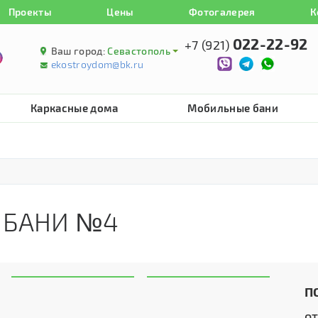
Проекты
Цены
Фотогалерея
К
022-22-92
+7 (921)
Ваш город:
Севастополь
ekostroydom@bk.ru
Каркасные дома
Мобильные бани
 БАНИ №4
П
о