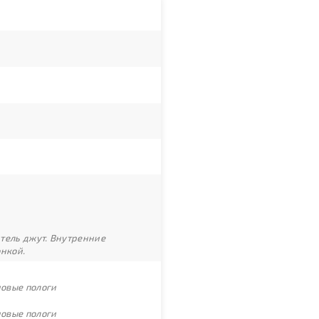
итель джут. Внутренние
онкой.
новые пологи
новые пологи