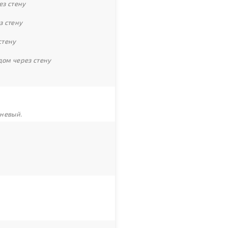
ез стену
з стену
стену
дом через стену
чневый.